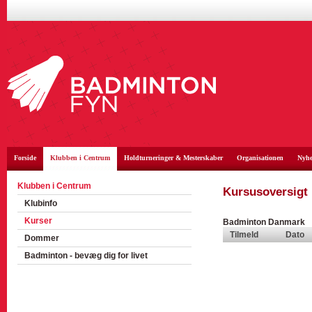
Forside
Klubben i Centrum
Holdturneringer & Mesterskaber
Organisationen
Nyhe
Klubben i Centrum
Kursusoversigt
Klubinfo
Kurser
Badminton Danmark
Tilmeld
Dato
Dommer
Badminton - bevæg dig for livet