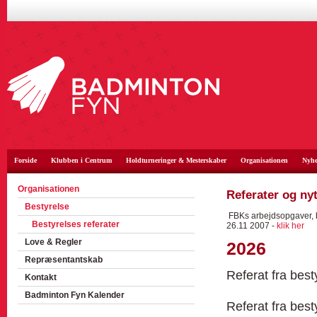
Forside
Klubben i Centrum
Holdturneringer & Mesterskaber
Organisationen
Nyhe
Organisationen
Referater og nyt
Bestyrelse
FBKs arbejdsopgaver, 
Bestyrelses referater
26.11 2007 -
klik her
Love & Regler
2026
Repræsentantskab
Referat fra bes
Kontakt
Badminton Fyn Kalender
Referat fra bes